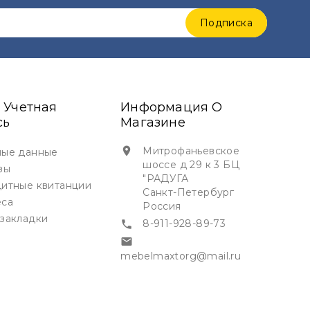
 Учетная
Информация О
сь
Магазине
Митрофаньевское

ые данные
шоссе д 29 к 3 БЦ
зы
"РАДУГА
итные квитанции
Санкт-Петербург
еса
Россия
закладки
8-911-928-89-73


mebelmaxtorg@mail.ru