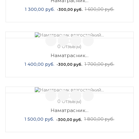
Наматрасник...
Базовая
Цена
1 300,00 руб.
1 600,00 руб.
-300,00 руб.
цена
0
Отзыв(ы)
Наматрасник...
Базовая
Цена
1 400,00 руб.
1 700,00 руб.
-300,00 руб.
цена
0
Отзыв(ы)
Наматрасник...
Базовая
Цена
1 500,00 руб.
1 800,00 руб.
-300,00 руб.
цена