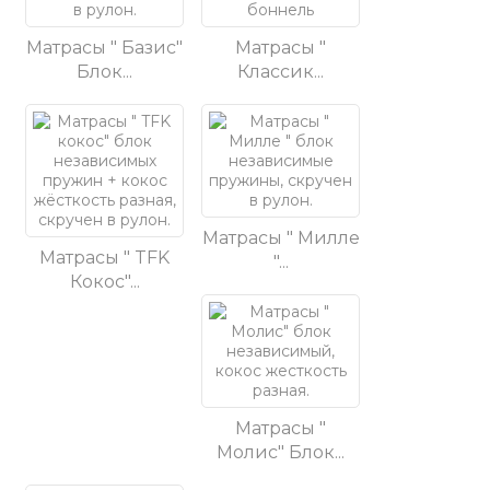
Матрасы " Базис"
Матрасы "
Блок...
Классик...
Матрасы " Милле
Матрасы " TFK
"...
Кокос"...
Матрасы "
Молис" Блок...