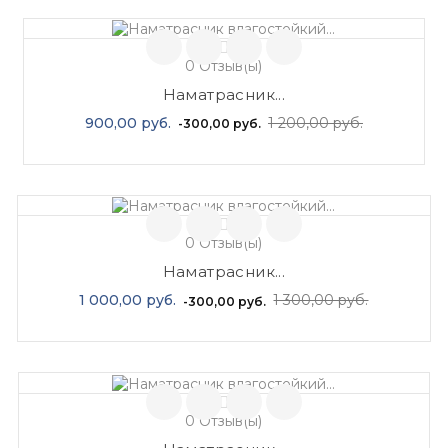
0
Отзыв(ы)
Наматрасник...
Базовая
Цена
900,00 руб.
1 200,00 руб.
-300,00 руб.
цена
0
Отзыв(ы)
Наматрасник...
Базовая
Цена
1 000,00 руб.
1 300,00 руб.
-300,00 руб.
цена
0
Отзыв(ы)