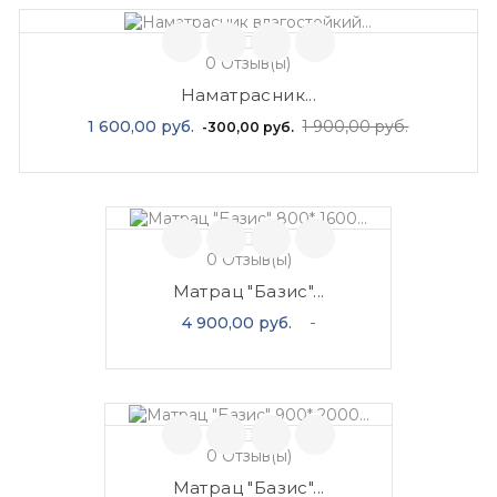
0
Отзыв(ы)
Наматрасник...
Базовая
Цена
1 600,00 руб.
1 900,00 руб.
-300,00 руб.
цена
0
Отзыв(ы)
Матрац "Базис"...
Цена
4 900,00 руб.
0
Отзыв(ы)
Матрац "Базис"...