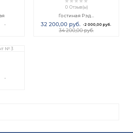
0
Отзыв(ы)
ая
Гостиная Рэд...
Цена
Базовая
32 200,00 руб.
-2 000,00 руб.
цена
Цена
34 200,00 руб.
Цена