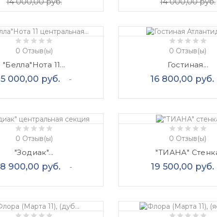
цена
Цена
цен
14 000,00 руб.
14 000,00 руб.
0
Отзыв(ы)
0
Отзыв(ы)
"Белла"Нота 11...
Гостиная...
Цена
15 000,00 руб.
16 800,00 руб.
0
Отзыв(ы)
0
Отзыв(ы)
"Зодиак"...
"ТИАНА" Стенк
Цена
18 900,00 руб.
19 500,00 руб.