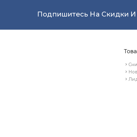
Подпишитесь На Скидки И
Тов
Сни
Нов
Ли