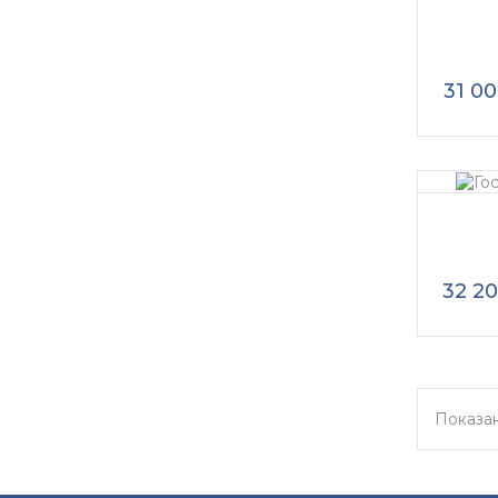
31 00
32 20
Показан