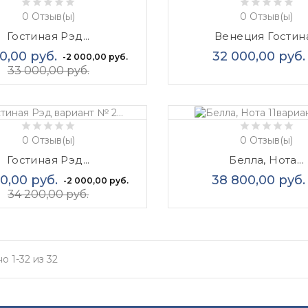
0
Отзыв(ы)
0
Отзыв(ы)
Гостиная Рэд...
Венеция Гостин
Базовая
0,00 руб.
32 000,00 руб.
-2 000,00 руб.
цена
Цена
33 000,00 руб.
0
Отзыв(ы)
0
Отзыв(ы)
Гостиная Рэд...
Белла, Нота...
Базовая
0,00 руб.
38 800,00 руб.
-2 000,00 руб.
цена
Цена
34 200,00 руб.
о 1-32 из 32