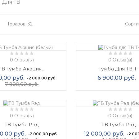
 Для ТВ
Товаров: 32.
Сорти
0
Отзыв(ы)
0
Отзыв(ы)
ТВ Тумба Акация...
Тумба Для ТВ Т
Базовая
0,00 руб.
6 900,00 руб.
-2 000,00 руб.
цена
Цена
7 900,00 руб.
0
Отзыв(ы)
0
Отзыв(ы)
ТВ Тумба Рэд
ТВ Тумба Рэд..
Базовая
Баз
0,00 руб.
12 000,00 руб.
-2 000,00 руб.
-2 00