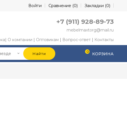
Войти
Сравнение (
0
)
Закладки (
0
)
+7 (911) 928-89-73
mebelmaxtorg@mail.ru
ка
|
О компании
|
Оптовикам
|
Вопрос-ответ
|
Контакты
0
Найти
КОРЗИНА