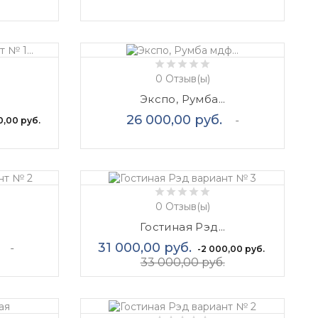
0
Отзыв(ы)
.
Экспо, Румба...
овая
Цена
26 000,00 руб.
0,00 руб.
а
Цена
0
Отзыв(ы)
Гостиная Рэд...
Цена
Базовая
31 000,00 руб.
-2 000,00 руб.
цена
Цена
33 000,00 руб.