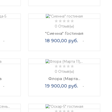
а
Цена
0
Отзыв(ы)
"Сиенна" Гостиная
Цена
Цена
18 900,00 руб.
0
Отзыв(ы)
а
Флора (Марта...
Цена
Цена
19 900,00 руб.