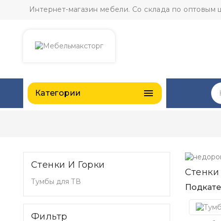
Интернет-магазин мебели. Со склада по оптовым 

Категории
Стенки И Горки
Стенки
Тумбы для ТВ
Подкате
Фильтр