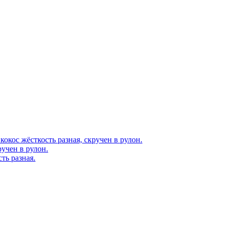
окос жёсткость разная, скручен в рулон.
учен в рулон.
ть разная.