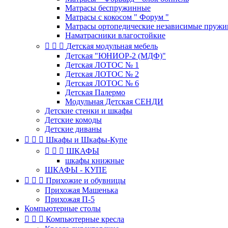
Матрасы беспружинные
Матрасы с кокосом " Форум "
Матрасы ортопедические независимые пруж
Наматрасники влагостойкие



Детская модульная мебель
Детская "ЮНИОР-2 (МДФ)"
Детская ЛОТОС № 1
Детская ЛОТОС № 2
Детская ЛОТОС № 6
Детская Палермо
Модульная Детская СЕНДИ
Детские стенки и шкафы
Детские комоды
Детские диваны



Шкафы и Шкафы-Купе



ШКАФЫ
шкафы книжные
ШКАФЫ - КУПЕ



Прихожие и обувницы
Прихожая Машенька
Прихожая П-5
Компьютерные столы



Компьютерные кресла