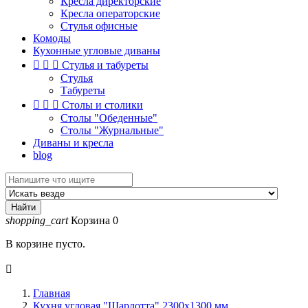
Кресла директорские
Кресла операторские
Стулья офисные
Комоды
Кухонные угловые диваны



Стулья и табуреты
Стулья
Табуреты



Столы и столики
Столы "Обеденные"
Столы "Журнальные"
Диваны и кресла
blog
Найти
shopping_cart
Корзина
0
В корзине пусто.

Главная
Кухня угловая "Шарлотта" 2300х1300 мм