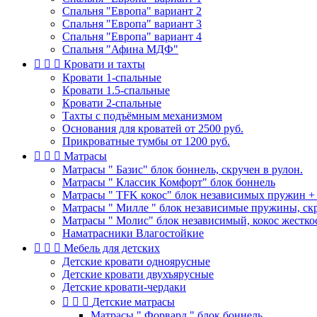
Спальня "Европа" вариант 2
Спальня "Европа" вариант 3
Спальня "Европа" вариант 4
Спальня "Афина МДФ"



Кровати и тахты
Кровати 1-спальные
Кровати 1.5-спальные
Кровати 2-спальные
Тахты с подъёмным механизмом
Основания для кроватей от 2500 руб.
Прикроватные тумбы от 1200 руб.



Матрасы
Матрасы " Базис" блок боннель, скручен в рулон.
Матрасы " Классик Комфорт" блок боннель
Матрасы " TFK кокос" блок независимых пружин + к
Матрасы " Милле " блок независимые пружины, скр
Матрасы " Молис" блок независимый, кокос жесткос
Наматрасники Влагостойкие



Мебель для детских
Детские кровати одноярусные
Детские кровати двухъярусные
Детские кровати-чердаки



Детские матрасы
Матрасы " Форвард " блок боннель