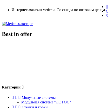
Интернет-магазин мебели. Со склада по оптовым ценам.
С
З
Best in offer
Категории




Модульные системы
Модульная система "ЛОТОС"



Стенки и горки