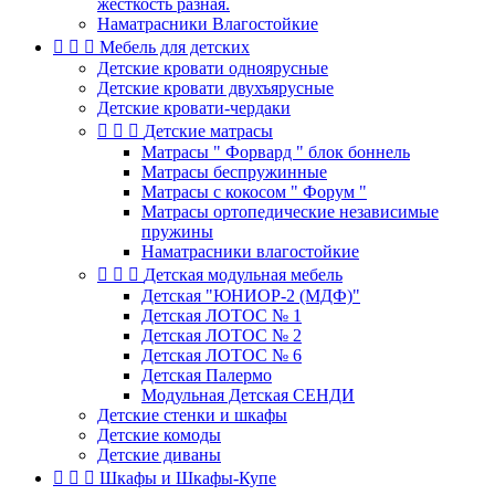
жесткость разная.
Наматрасники Влагостойкие



Мебель для детских
Детские кровати одноярусные
Детские кровати двухъярусные
Детские кровати-чердаки



Детские матрасы
Матрасы " Форвард " блок боннель
Матрасы беспружинные
Матрасы с кокосом " Форум "
Матрасы ортопедические независимые
пружины
Наматрасники влагостойкие



Детская модульная мебель
Детская "ЮНИОР-2 (МДФ)"
Детская ЛОТОС № 1
Детская ЛОТОС № 2
Детская ЛОТОС № 6
Детская Палермо
Модульная Детская СЕНДИ
Детские стенки и шкафы
Детские комоды
Детские диваны



Шкафы и Шкафы-Купе