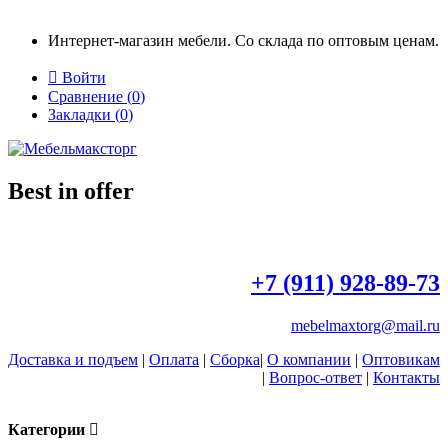
Интернет-магазин мебели. Со склада по оптовым ценам.

Войти
Сравнение (
0
)
Закладки (
0
)
Best in offer
+7 (911) 928-89-73
mebelmaxtorg@mail.ru
Доставка и подъем
|
Оплата
|
Сборка
|
О компании
|
Оптовикам
|
Вопрос-ответ
|
Контакты
Категории
